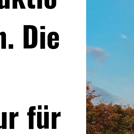
n. Die
ur für