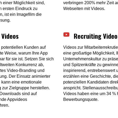
 einer Möglichkeit sind,
verbringen 200% mehr Zeit a
n ersten Eindruck zu
Webseiten mit Videos.
n, ist ein Imagefilm die
ösung.
 Videos
Recruiting Video
 potentiellen Kunden auf
Videos zur Mitarbeiterrekruti
hte Weise, warum Ihre App
eine großartige Möglichkeit, I
ar für sie ist. Setzen Sie sich
Unternehmenskultur zu präse
ltweiten Konkurrenz ab,
und Spitzenkräfte zu gewinne
tes Video-Branding und
inspirierend, erstrebenswert 
ung. Der Einsatz animierter
erzählen eine Geschichte, di
 kann eine emotionale
potenziellen Kandidaten dire
 zur Zielgruppe herstellen.
anspricht. Stellenausschreib
Downloads sind auf
Videos haben eine um 34 % 
nde Appvideos
Bewerbungsquote.
hren.