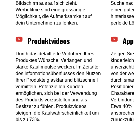
Bildschirm aus auf sich zieht.
Suche nach
Werbefilme sind eine grossartige
einen gute
Möglichkeit, die Aufmerksamkeit auf
hinterlasse
dein Unternehmen zu lenken.
perfekte L
Produktvideos
App
Durch das detaillierte Vorführen Ihres
Zeigen Sie
Produktes Wünsche, Verlangen und
kinderleic
starke Kaufimpulse wecken. Im Zeitalter
unverzichtb
des Informationsüberflusses den Nutzen
von der we
Ihrer Produkte glasklar und blitzschnell
durch smar
vermitteln. Potenziellen Kunden
Positionier
ermöglichen, sich bei der Verwendung
Charaktere
des Produkts vorzustellen und als
Verbindung
Besitzer zu fühlen. Produktvideos
Etwa 40% 
steigern die Kaufwahrscheinlichkeit um
anspreche
bis zu 73%.
zurückzufü