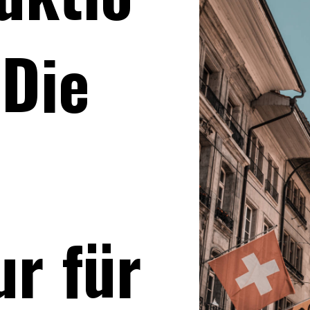
 Die
ur für