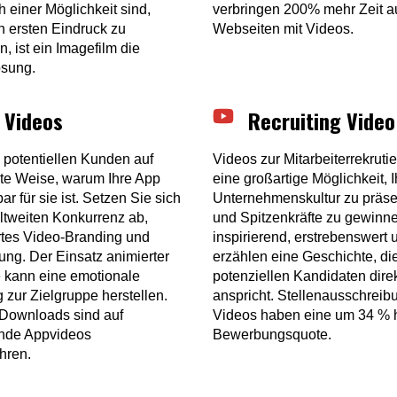
 einer Möglichkeit sind,
verbringen 200% mehr Zeit a
n ersten Eindruck zu
Webseiten mit Videos.
n, ist ein Imagefilm die
ösung.
 Videos
Recruiting Video
 potentiellen Kunden auf
Videos zur Mitarbeiterrekruti
hte Weise, warum Ihre App
eine großartige Möglichkeit, I
ar für sie ist. Setzen Sie sich
Unternehmenskultur zu präse
ltweiten Konkurrenz ab,
und Spitzenkräfte zu gewinne
tes Video-Branding und
inspirierend, erstrebenswert 
ung. Der Einsatz animierter
erzählen eine Geschichte, di
 kann eine emotionale
potenziellen Kandidaten dire
 zur Zielgruppe herstellen.
anspricht. Stellenausschreib
Downloads sind auf
Videos haben eine um 34 % 
nde Appvideos
Bewerbungsquote.
hren.